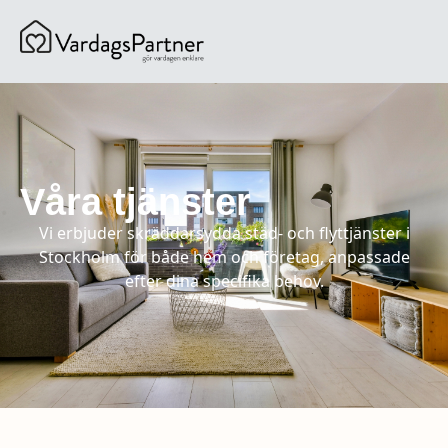
content
Våra tjänster
Vi erbjuder skräddarsydda städ- och flyttjänster i
Stockholm för både hem och företag, anpassade
efter dina specifika behov.