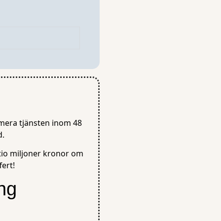
lamera tjänsten inom 48
d.
tio miljoner kronor om
ert!
ng