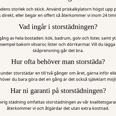
dens storlek och skick. Använd priskalkylatorn högst upp på
s direkt, eller begär en offert så återkommer vi inom 24 tim
Vad ingår i storstädningen?
ng av hela bostaden: kök, badrum, golv och lister, samt y
l exempel bakom vitvaror, lister och dörrkarmar. Vill du lägga 
skåprensning går det bra.
Hur ofta behöver man storstäda?
kunder storstädar en till två gånger om året, gärna inför ell
höver du bara göra det en gång är det också självklart möjli
Har ni garanti på storstädningen?
övrig städning omfattas storstädningen av vår kvalitetsgaran
återkommer vi och åtgärdar det utan extra kostnad.