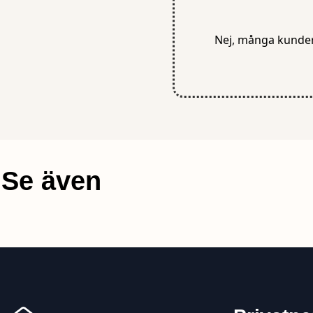
Nej, många kunder 
Se även