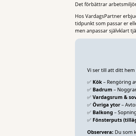
Det förbättrar arbetsmilj
Hos VardagsPartner erbjud
tidpunkt som passar er ell
men anpassar självklart tj
Vi ser till att ditt h
✅
Kök
– Rengöring av
✅
Badrum
– Noggran
✅
Vardagsrum & so
✅
Övriga ytor
– Avto
✅
Balkong
– Sopning
✅
Fönsterputs (tillä
Observera:
Du som k