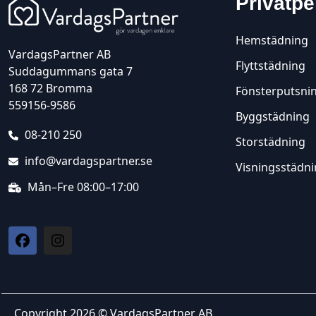
Privatpe
Hemstädning
VardagsPartner AB
Flyttstädning
Suddagummans gata 7
168 72 Bromma
Fönsterputsni
559156-9586
Byggstädning
08-210 250
Storstädning
info@vardagspartner.se
Visningsstädn
Mån–Fre 08:00–17:00
Copyright 2026 © VardagsPartner AB