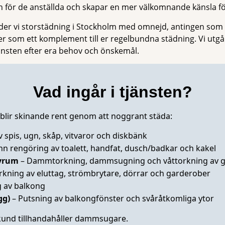
ön för de anställda och skapar en mer välkomnande känsla 
er vi storstädning i Stockholm med omnejd, antingen som 
er som ett komplement till er regelbundna städning. Vi utgå
änsten efter era behov och önskemål.
Vad ingår i tjänsten?
em blir skinande rent genom att noggrant städa:
 spis, ugn, skåp, vitvaror och diskbänk
n rengöring av toalett, handfat, dusch/badkar och kakel
vrum
– Dammtorkning, dammsugning och våttorkning av g
rkning av eluttag, strömbrytare, dörrar och garderober
 av balkong
gg)
– Putsning av balkongfönster och svåråtkomliga ytor
und tillhandahåller dammsugare.