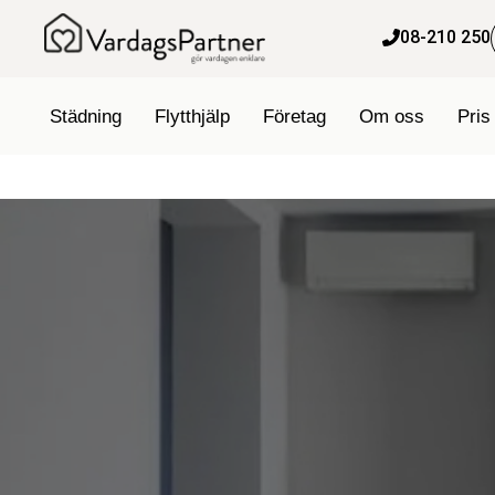
content
08-210 250
Städning
Flytthjälp
Företag
Om oss
Pris