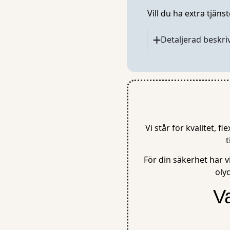
Vill du ha extra tjän
Detaljerad beskri
Vi står för kvalitet, 
t
För din säkerhet har 
oly
V