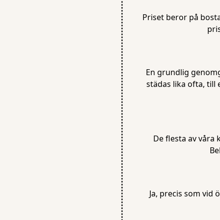
Priset beror på bosta
pri
En grundlig genomgå
städas lika ofta, til
De flesta av våra 
Be
Ja, precis som vid 