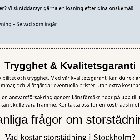
ster? Vi skräddarsyr gärna en lösning efter dina önskemål!
vning – Se vad som ingår
Trygghet & Kvalitetsgaranti
flexibilitet och trygghet. Med vår kvalitetsgaranti kan du rek
immar, och vi åtgärdar eventuella brister utan extra kostna
vi en ansvarsförsäkring genom Länsförsäkringar på upp till 
ckan skulle vara framme. Kontakta oss för en kostnadsfri off
anliga frågor om storstädni
Vad kostar storstädning i Stockholm?