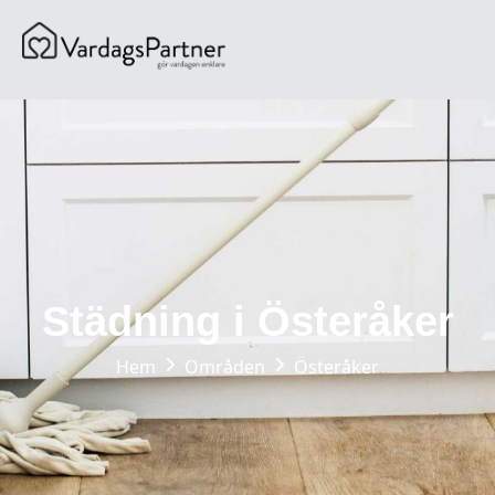
content
Städning i Österåker
Hem
Områden
Österåker