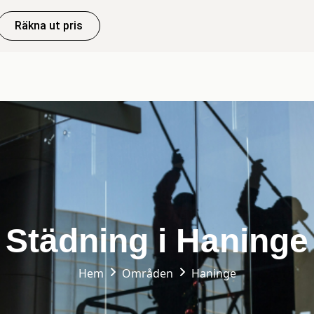
Räkna ut pris
Städning i Haninge
Hem
Områden
Haninge