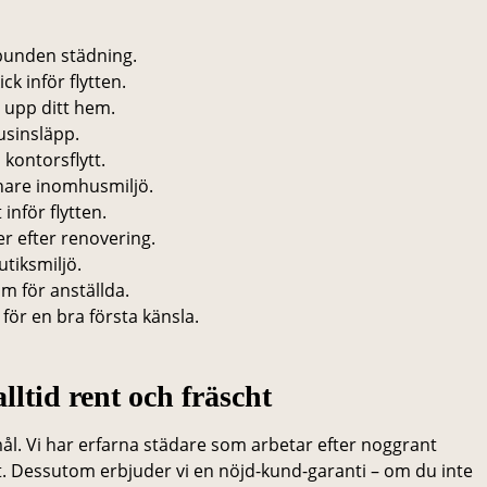
bunden städning.
k inför flytten.
a upp ditt hem.
usinsläpp.
kontorsflytt.
chare inomhusmiljö.
inför flytten.
 efter renovering.
tiksmiljö.
m för anställda.
för en bra första känsla.
lltid rent och fräscht
ål. Vi har erfarna städare som arbetar efter noggrant
et. Dessutom erbjuder vi en nöjd-kund-garanti – om du inte