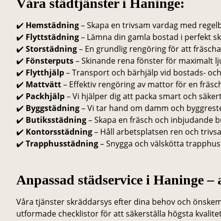
Våra städtjänster i Haninge:
✔️
Hemstädning
– Skapa en trivsam vardag med regel
✔️
Flyttstädning
– Lämna din gamla bostad i perfekt skic
✔️
Storstädning
– En grundlig rengöring för att fräsch
✔️
Fönsterputs
– Skinande rena fönster för maximalt lj
✔️
Flytthjälp
– Transport och bärhjälp vid bostads- och 
✔️
Mattvätt
– Effektiv rengöring av mattor för en fräs
✔️
Packhjälp
– Vi hjälper dig att packa smart och säkert 
✔️
Byggstädning
– Vi tar hand om damm och byggrester
✔️
Butiksstädning
– Skapa en fräsch och inbjudande bu
✔️
Kontorsstädning
– Håll arbetsplatsen ren och trivsa
✔️
Trapphusstädning
– Snygga och välskötta trapphus 
Anpassad städservice i Haninge – a
Våra tjänster skräddarsys efter dina behov och önskem
utformade checklistor för att säkerställa högsta kvalit