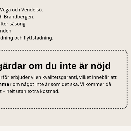
 Vega och Vendelsö.
ch Brandbergen.
efter säsong.
anden.
dning
och
flyttstädning
.
tgärdar om du inte är nöjd
ärför erbjuder vi en kvalitetsgaranti, vilket innebär att
immar
om något inte är som det ska. Vi kommer då
t – helt utan extra kostnad.