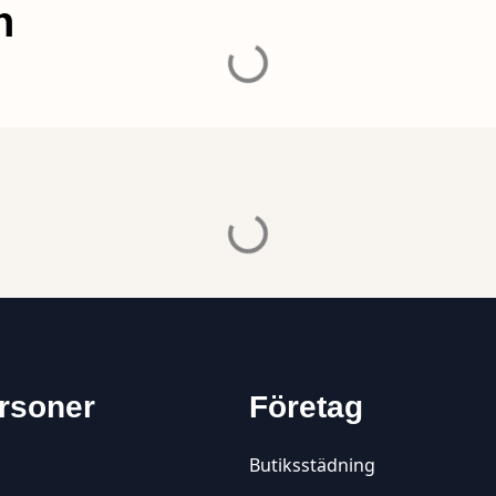
n
rsoner
Företag
Butiksstädning