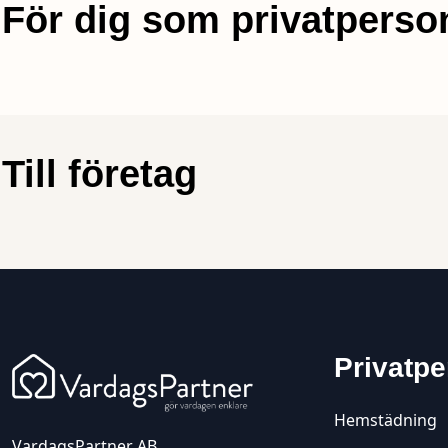
För dig som privatperso
Till företag
Privatpe
Hemstädning
VardagsPartner AB