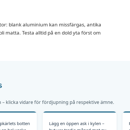
tor: blank aluminium kan missfärgas, antika
i matta. Testa alltid på en dold yta först om
s
 klicka vidare för fördjupning på respektive ämne.
pkärlets botten
Lägg en öppen ask i kylen –
 en hel vecka.
byt var tredje månad mot ny