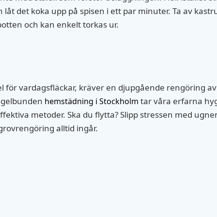
låt det koka upp på spisen i ett par minuter. Ta av kastru
botten och kan enkelt torkas ur.
el för vardagsfläckar, kräver en djupgående rengöring a
 regelbunden
tar våra erfarna hy
hemstädning i Stockholm
h effektiva metoder. Ska du flytta? Slipp stressen med u
 grovrengöring alltid ingår.