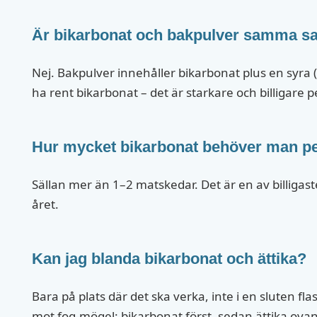
Är bikarbonat och bakpulver samma s
Nej. Bakpulver innehåller bikarbonat plus en syra (o
ha rent bikarbonat – det är starkare och billigare 
Hur mycket bikarbonat behöver man p
Sällan mer än 1–2 matskedar. Det är en av billigas
året.
Kan jag blanda bikarbonat och ättika?
Bara på plats där det ska verka, inte i en sluten flas
mot fog-mögel: bikarbonat först, sedan ättika ova