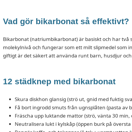
Vad gör bikarbonat så effektivt?
Bikarbonat (natriumbikarbonat) är basiskt och har två s
molekylnivå och fungerar som ett milt slipmedel som int
giftigt är det säkert att använda runt barn, husdjur och 
12 städknep med bikarbonat
Skura diskhon glansig (strö ut, gnid med fuktig s
Få bort ingrodd smuts från ugnsplåten (pasta av b
Fräscha upp luktande mattor (strö, vänta 30 min
Neutralisera lukt i kylskåp (öppen burk på översta 