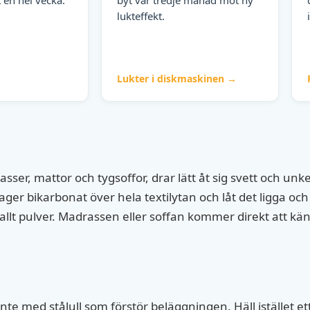
lukteffekt.
Lukter i diskmaskinen →
asser, mattor och tygsoffor, drar lätt åt sig svett och unk
lager bikarbonat över hela textilytan och låt det ligga oc
 pulver. Madrassen eller soffan kommer direkt att känna
a inte med stålull som förstör beläggningen. Häll istället 