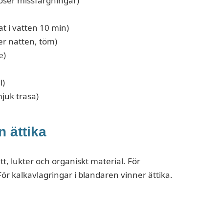
löser missfärgningar)
t i vatten 10 min)
er natten, töm)
e)
l)
mjuk trasa)
n ättika
ett, lukter och organiskt material. För
ör kalkavlagringar i blandaren vinner ättika.