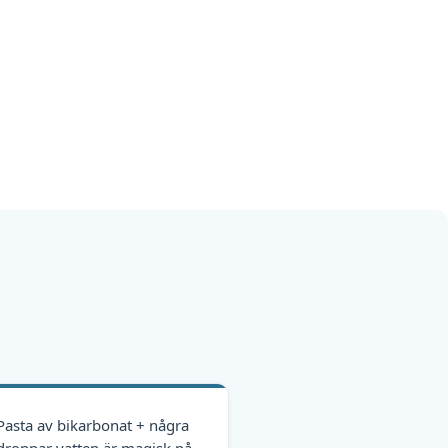
Pasta av bikarbonat + några
droppar vatten är magisk på