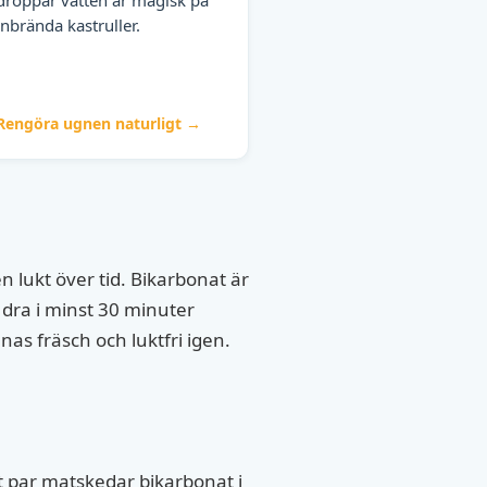
inbrända kastruller.
Rengöra ugnen naturligt →
en lukt över tid. Bikarbonat är
h dra i minst 30 minuter
s fräsch och luktfri igen.
ett par matskedar bikarbonat i