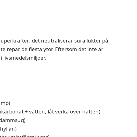
uperkrafter: det neutraliserar sura lukter på
e repar de flesta ytor. Eftersom det inte är
i livsmedelsmiljöer.
vamp)
ikarbonat + vatten, låt verka över natten)
, dammsug)
hyllan)