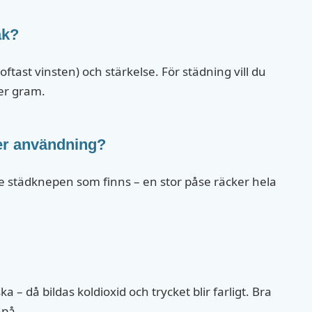
ak?
ftast vinsten) och stärkelse. För städning vill du
per gram.
er användning?
te städknepen som finns – en stor påse räcker hela
ka – då bildas koldioxid och trycket blir farligt. Bra
npå.