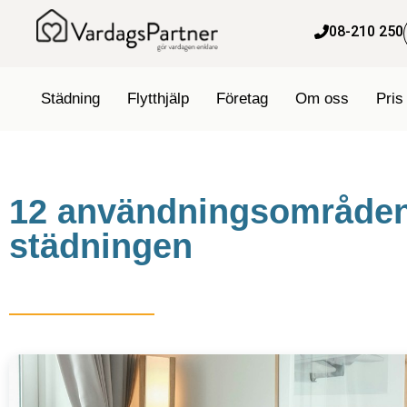
content
08-210 250
Städning
Flytthjälp
Företag
Om oss
Pris
12 användningsområden 
städningen