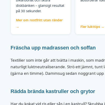
diskbänken – glansigt resultat
på 30 sekunder.
Mer om rostfritt utan ränder
→
Fler lukttips →
Fräscha upp madrassen och soffan
Textilier som inte går att tvätta i maskin, som madr
naturligt luktneutraliserande. Strö ett jämnt, tunt 
(gärna en timme). Dammsug sedan noggrant upp allt
Rädda brända kastruller och grytor
Har du kokat vid ris eller sås i en kastrull? Skrubb