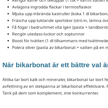
Rengör kaffe- och tekoppar (1 tsk + varmt vatten 
Avlägsna ingrodda fläckar i termosflaskor
Mjuka upp inbrända kastruller (koka 1 dl bikarbona
Fräscha upp luktande sportskor (strö in, lämna öv
Få fogar i badrummet vita igen (pasta + tandborst
Rengör utedass-luckor och soptunnor
Boost för tvätten (1 dl tillsammans med tvättmede
Polera silver (pasta av bikarbonat + vatten på en 
När bikarbonat är ett bättre val ä
Ättika tar bort kalk och mineraler, bikarbonat tar bort f
avfettning av en stekpanna är bikarbonat effektivare. F
Tänk på dem som komplement, inte konkurrenter.